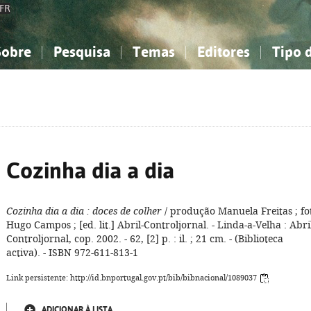
FR
Sobre
Pesquisa
Temas
Editores
Tipo 
obre a Bibliografia Nacional
imples
onhecimento, Informação...
onhecimento, Informação...
Combinada
A minha lista
Como utilizar
Filosofia, psicologia...
Filosofia, psicologia...
Perguntas frequente
iências sociais...
iências sociais...
Ciências exatas e naturais...
Ciências exatas e naturais...
rte, desporto...
rte, desporto...
Literatura, linguística...
Literatura, linguística...
Cozinha dia a dia
Cozinha dia a dia
: doces de colher
/ produção Manuela Freitas ; fo
Hugo Campos ; [ed. lit.] Abril-Controljornal. - Linda-a-Velha : Abri
Controljornal, cop. 2002. - 62, [2] p. : il. ; 21 cm. - (Biblioteca
activa). - ISBN 972-611-813-1
Link persistente: http://id.bnportugal.gov.pt/bib/bibnacional/1089037
ADICIONAR À LISTA