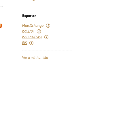
Exportar
MarcXchange
ISO2709
ISO2709(ISIS)
RIS
Ver a minha lista