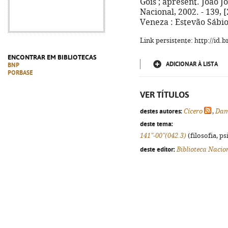
Góis ; apresent. João Jo
Nacional, 2002. - 139, [
Veneza : Estevão Sábio
Link persistente: http://id
ENCONTRAR EM BIBLIOTECAS
ADICIONAR À LISTA
BNP
PORBASE
VER TÍTULOS
destes autores:
Cícero
,
Dam
deste tema:
141"-00"(042.3)
(filosofia, psi
deste editor:
Biblioteca Nacio