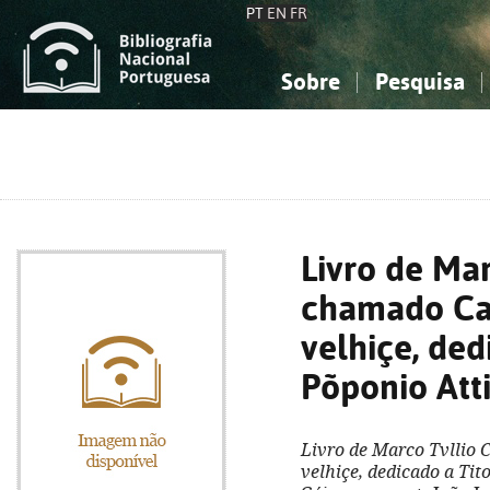
PT
EN
FR
Sobre
Pesquisa
Sobre a Bibliografia Nacional
Simples
Conhecimento, Informação...
Conhecimento, Informação...
Combinada
A
Ciências sociais...
Ciências sociais...
Arte, desporto...
Arte, desporto...
Livro de Ma
chamado Ca
velhiçe, ded
Põponio Att
Livro de Marco Tvllio
velhiçe, dedicado a Tit