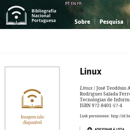
PT
EN
FR
Sobre
Pesquisa
Sobre a Bibliografia Nacional
Simples
Conhecimento, Informação...
Conhecimento, Informação...
Combinada
A
Ciências sociais...
Ciências sociais...
Arte, desporto...
Arte, desporto...
Linux
Linux
/ José Teodósio 
Rodrigues Salada Ferrei
Tecnologias de Informaçã
ISBN 972-8401-57-4
Link persistente: http://id
ADICIONAR À LISTA