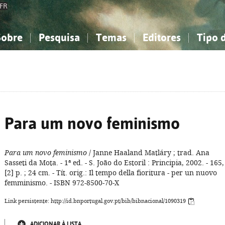
FR
Sobre
Pesquisa
Temas
Editores
Tipo 
obre a Bibliografia Nacional
imples
onhecimento, Informação...
onhecimento, Informação...
Combinada
A minha lista
Como utilizar
Filosofia, psicologia...
Filosofia, psicologia...
Perguntas frequente
iências sociais...
iências sociais...
Ciências exatas e naturais...
Ciências exatas e naturais...
rte, desporto...
rte, desporto...
Literatura, linguística...
Literatura, linguística...
Para um novo feminismo
Para um novo feminismo
/ Janne Haaland Matláry ; trad. Ana
Sasseti da Mota. - 1ª ed. - S. João do Estoril : Principia, 2002. - 165,
[2] p. ; 24 cm. - Tít. orig.: Il tempo della fioritura - per un nuovo
femminismo. - ISBN 972-8500-70-X
Link persistente: http://id.bnportugal.gov.pt/bib/bibnacional/1090319
ADICIONAR À LISTA