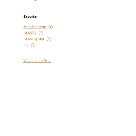
Exportar
MarcXchange
ISO2709
ISO2709(ISIS)
RIS
Ver a minha lista