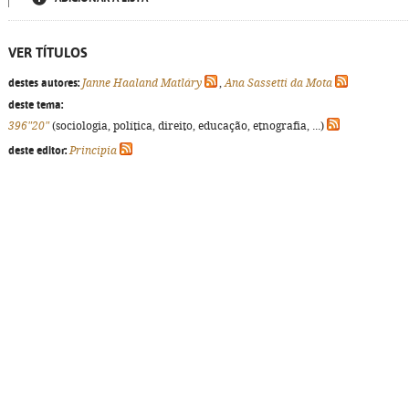
VER TÍTULOS
destes autores:
Janne Haaland Matláry
,
Ana Sassetti da Mota
deste tema:
396"20"
(sociologia, política, direito, educação, etnografia, ...)
deste editor:
Principia