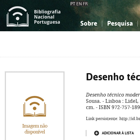
PT
EN
FR
Sobre
Pesquisa
Sobre a Bibliografia Nacional
Simples
Conhecimento, Informação...
Conhecimento, Informação...
Combinada
A
Ciências sociais...
Ciências sociais...
Arte, desporto...
Arte, desporto...
Desenho té
Desenho técnico mode
Sousa. - Lisboa : Lidel, D
cm. - ISBN 972-757-189
Link persistente: http://id
ADICIONAR À LISTA