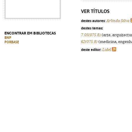
VER TÍTULOS
destes autores:
Arlindo Silva
destes temas:
ENCONTRAR EM BIBLIOTECAS
7.05(075.8)
(arte, arquitectur
BNP
62(075.8)
(medicina, engenhar
PORBASE
deste editor:
Lidel