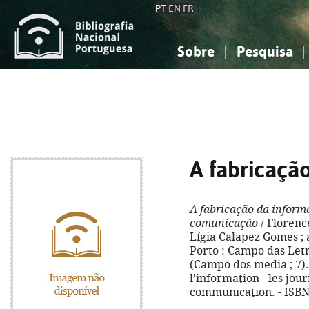
PT
EN
FR
Sobre
Pesquisa
Sobre a Bibliografia Nacional
Simples
Conhecimento, Informação...
Conhecimento, Informação...
Combinada
A
Ciências sociais...
Ciências sociais...
Arte, desporto...
Arte, desporto...
A fabricaçã
A fabricação da inform
comunicação
/ Florenc
Lígia Calapez Gomes ; a
Porto : Campo das Letras
(Campo dos media ; 7). 
l'information - les jour
communication. - ISBN