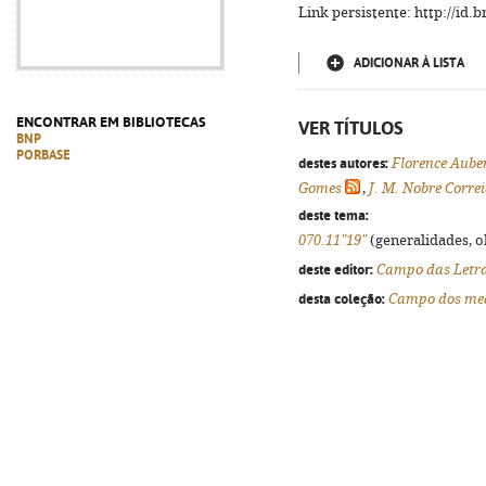
Link persistente: http://id
ADICIONAR À LISTA
ENCONTRAR EM BIBLIOTECAS
VER TÍTULOS
BNP
PORBASE
destes autores:
Florence Aube
Gomes
,
J. M. Nobre Corre
deste tema:
070.11"19"
(generalidades, ob
deste editor:
Campo das Letr
desta coleção:
Campo dos me