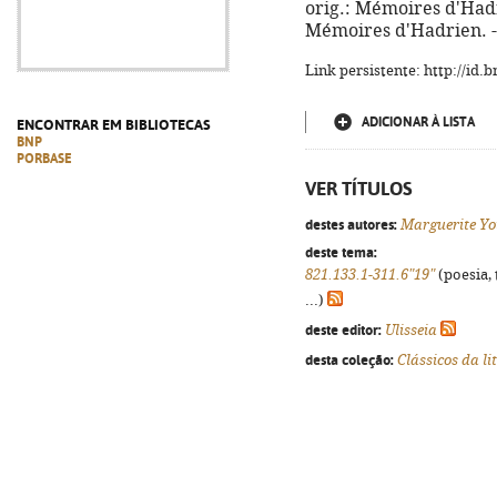
orig.: Mémoires d'Hadr
Mémoires d'Hadrien. -
Link persistente: http://id
ADICIONAR À LISTA
ENCONTRAR EM BIBLIOTECAS
BNP
PORBASE
VER TÍTULOS
destes autores:
Marguerite Y
deste tema:
821.133.1-311.6"19"
(poesia, 
...)
deste editor:
Ulisseia
desta coleção:
Clássicos da l