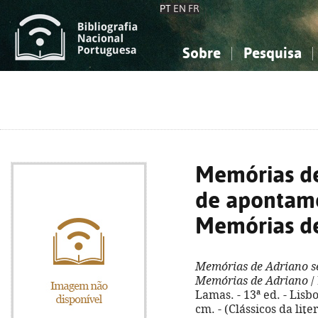
PT
EN
FR
Sobre
Pesquisa
Sobre a Bibliografia Nacional
Simples
Conhecimento, Informação...
Conhecimento, Informação...
Combinada
A
Ciências sociais...
Ciências sociais...
Arte, desporto...
Arte, desporto...
Memórias de
de apontam
Memórias d
Memórias de Adriano s
Memórias de Adriano
/
Lamas. - 13ª ed. - Lisbo
cm. - (Clássicos da lit