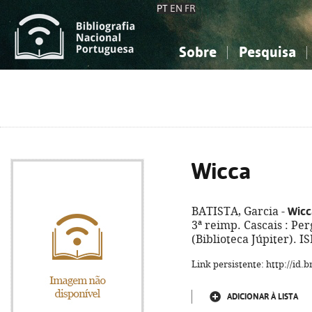
PT
EN
FR
Sobre
Pesquisa
Sobre a Bibliografia Nacional
Simples
Conhecimento, Informação...
Conhecimento, Informação...
Combinada
A
Ciências sociais...
Ciências sociais...
Arte, desporto...
Arte, desporto...
Wicca
Wicc
BATISTA, Garcia -
3ª reimp. Cascais : Per
(Biblioteca Júpiter). 
Link persistente: http://id
ADICIONAR À LISTA