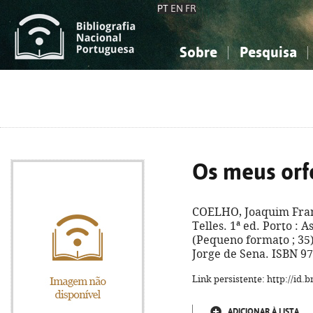
PT
EN
FR
Sobre
Pesquisa
Sobre a Bibliografia Nacional
Simples
Conhecimento, Informação...
Conhecimento, Informação...
Combinada
A
Ciências sociais...
Ciências sociais...
Arte, desporto...
Arte, desporto...
Os meus orf
COELHO, Joaquim Fran
Telles. 1ª ed. Porto : Asa
(Pequeno formato ; 35)
Jorge de Sena. ISBN 9
Link persistente: http://id
ADICIONAR À LISTA