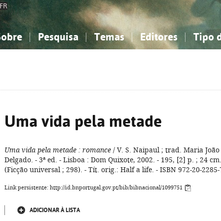
FR
Sobre
Pesquisa
Temas
Editores
Tipo 
obre a Bibliografia Nacional
imples
onhecimento, Informação...
onhecimento, Informação...
Combinada
A minha lista
Como utilizar
Filosofia, psicologia...
Filosofia, psicologia...
Perguntas frequente
iências sociais...
iências sociais...
Ciências exatas e naturais...
Ciências exatas e naturais...
rte, desporto...
rte, desporto...
Literatura, linguística...
Literatura, linguística...
Uma vida pela metade
Uma vida pela metade
: romance
/ V. S. Naipaul ; trad. Maria João
Delgado. - 3ª ed. - Lisboa : Dom Quixote, 2002. - 195, [2] p. ; 24 cm.
(Ficção universal ; 298). - Tít. orig.: Half a life. - ISBN 972-20-2285-
Link persistente: http://id.bnportugal.gov.pt/bib/bibnacional/1099751
ADICIONAR À LISTA