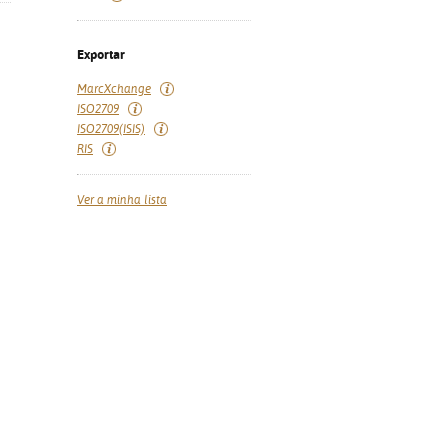
Exportar
MarcXchange
ISO2709
ISO2709(ISIS)
RIS
Ver a minha lista