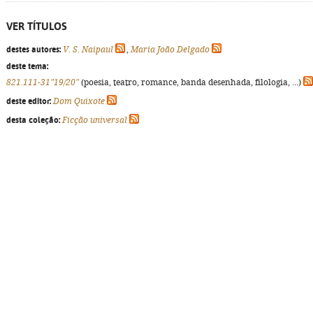
VER TÍTULOS
destes autores:
V. S. Naipaul
,
Maria João Delgado
deste tema:
821.111-31"19/20"
(poesia, teatro, romance, banda desenhada, filologia, ...)
deste editor:
Dom Quixote
desta coleção:
Ficção universal