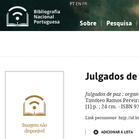
PT
EN
FR
Sobre
Pesquisa
Sobre a Bibliografia Nacional
Simples
Conhecimento, Informação...
Conhecimento, Informação...
Combinada
A
Ciências sociais...
Ciências sociais...
Arte, desporto...
Arte, desporto...
Julgados de
Julgados de paz
: organ
Timóteo Ramos Pereira. 
[1] p. ; 24 cm. - ISBN 
Link persistente: http://id
ADICIONAR À LISTA