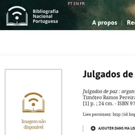
PT
EN
FR
A propos
Re
La Bibliographie Nationale
Simple
Connaissance, Information...
Connaissance, Information...
Avancée
Mes 
Sciences sociales...
Sciences sociales...
Arts, sport...
Arts, sport...
Julgados de
Julgados de paz
: organ
Timóteo Ramos Pereira. 
[1] p. ; 24 cm. - ISBN 
Lien persistant: http://id.
AJOUTER DANS MA LIS