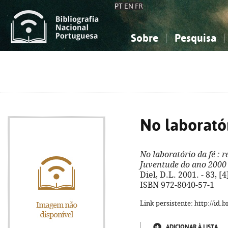
PT
EN
FR
Sobre
Pesquisa
Sobre a Bibliografia Nacional
Simples
Conhecimento, Informação...
Conhecimento, Informação...
Combinada
A
Ciências sociais...
Ciências sociais...
Arte, desporto...
Arte, desporto...
No laboratór
No laboratório da fé
: r
Juventude do ano 2000
Diel, D.L. 2001. - 83, [4
ISBN 972-8040-57-1
Link persistente: http://id
ADICIONAR À LISTA