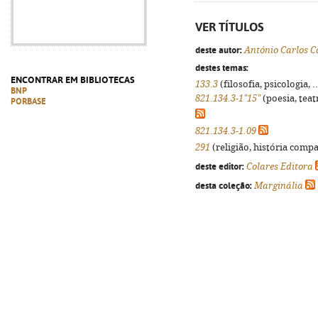
VER TÍTULOS
deste autor:
António Carlos C
destes temas:
ENCONTRAR EM BIBLIOTECAS
133.3
(filosofia, psicologia, .
BNP
821.134.3-1"15"
(poesia, teat
PORBASE
821.134.3-1.09
291
(religião, história compa
deste editor:
Colares Editora
desta coleção:
Marginália