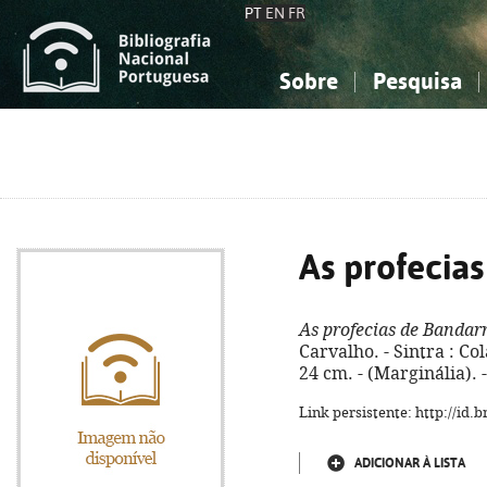
PT
EN
FR
Sobre
Pesquisa
Sobre a Bibliografia Nacional
Simples
Conhecimento, Informação...
Conhecimento, Informação...
Combinada
A
Ciências sociais...
Ciências sociais...
Arte, desporto...
Arte, desporto...
As profecia
As profecias de Bandar
Carvalho. - Sintra : Cola
24 cm. - (Marginália). 
Link persistente: http://id
ADICIONAR À LISTA