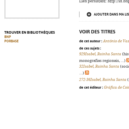
Lien persistant: http://id.
AJOUTER DANS MA LIS
VOIR DES TITRES
TROUVER EN BIBLIOTHÈQUES
BNP
de cet auteur :
António de Vas
PORBASE
de ces sujets :
929Isabel, Rainha Santa
(his
monografias regionais, ...)
32Isabel, Rainha Santa
(soci
...)
272-36Isabel, Rainha Santa
(
de cet éditeur :
Gráfica de Co