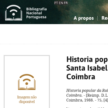
PT
EN
FR
A propos
Re
La Bibliographie Nationale
Simple
Connaissance, Information...
Connaissance, Information...
Avancée
Mes 
Sciences sociales...
Sciences sociales...
Arts, sport...
Arts, sport...
Historia po
Santa Isabel
Coimbra
Historia popular da Ra
Coimbra
. - [Reimp. D.L
Coimbra, 1988. - 75, [4]