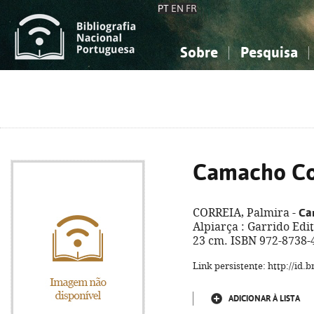
PT
EN
FR
Sobre
Pesquisa
Sobre a Bibliografia Nacional
Simples
Conhecimento, Informação...
Conhecimento, Informação...
Combinada
A
Ciências sociais...
Ciências sociais...
Arte, desporto...
Arte, desporto...
Camacho Co
Ca
CORREIA, Palmira -
Alpiarça : Garrido Editore
23 cm. ISBN 972-8738-
Link persistente: http://id
ADICIONAR À LISTA