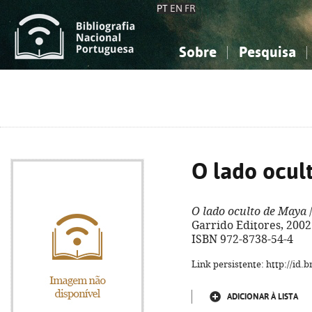
PT
EN
FR
Sobre
Pesquisa
Sobre a Bibliografia Nacional
Simples
Conhecimento, Informação...
Conhecimento, Informação...
Combinada
A
Ciências sociais...
Ciências sociais...
Arte, desporto...
Arte, desporto...
O lado ocul
O lado oculto de Maya
/
Garrido Editores, 2002. - 
ISBN 972-8738-54-4
Link persistente: http://id
ADICIONAR À LISTA