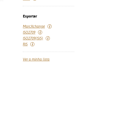
Exportar
MarcXchange
ISO2709
ISO2709(ISIS)
RIS
Ver a minha lista