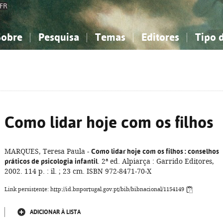
FR
Sobre
Pesquisa
Temas
Editores
Tipo 
obre a Bibliografia Nacional
imples
onhecimento, Informação...
onhecimento, Informação...
Combinada
A minha lista
Como utilizar
Filosofia, psicologia...
Filosofia, psicologia...
Perguntas frequente
iências sociais...
iências sociais...
Ciências exatas e naturais...
Ciências exatas e naturais...
rte, desporto...
rte, desporto...
Literatura, linguística...
Literatura, linguística...
Como lidar hoje com os filhos
MARQUES, Teresa Paula -
Como lidar hoje com os filhos
: conselhos
práticos de psicologia infantil
. 2ª ed. Alpiarça : Garrido Editores,
2002. 114 p. : il. ; 23 cm. ISBN 972-8471-70-X
Link persistente: http://id.bnportugal.gov.pt/bib/bibnacional/1154149
ADICIONAR À LISTA