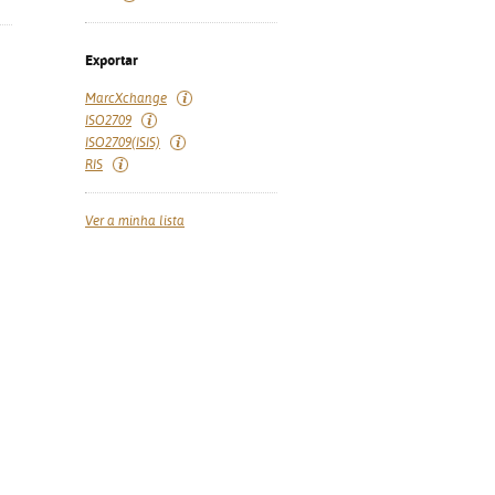
Exportar
MarcXchange
ISO2709
ISO2709(ISIS)
RIS
Ver a minha lista