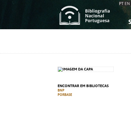
PT
EN
S
S
C
C
C
C
A
A
ENCONTRAR EM BIBLIOTECAS
BNP
PORBASE