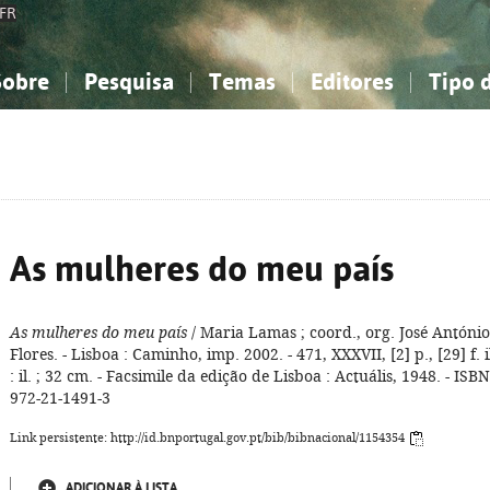
FR
Sobre
Pesquisa
Temas
Editores
Tipo 
obre a Bibliografia Nacional
imples
onhecimento, Informação...
onhecimento, Informação...
Combinada
A minha lista
Como utilizar
Filosofia, psicologia...
Filosofia, psicologia...
Perguntas frequente
iências sociais...
iências sociais...
Ciências exatas e naturais...
Ciências exatas e naturais...
rte, desporto...
rte, desporto...
Literatura, linguística...
Literatura, linguística...
As mulheres do meu país
As mulheres do meu país
/ Maria Lamas ; coord., org. José António
Flores. - Lisboa : Caminho, imp. 2002. - 471, XXXVII, [2] p., [29] f. i
: il. ; 32 cm. - Facsimile da edição de Lisboa : Actuális, 1948. - ISBN
972-21-1491-3
Link persistente: http://id.bnportugal.gov.pt/bib/bibnacional/1154354
ADICIONAR À LISTA