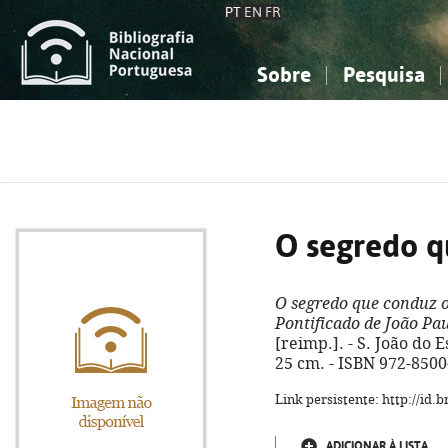
PT
EN
FR
Sobre
Pesquisa
Sobre a Bibliografia Nacional
Simples
Conhecimento, Informação...
Conhecimento, Informação...
Combinada
A
Ciências sociais...
Ciências sociais...
Arte, desporto...
Arte, desporto...
O segredo q
O segredo que conduz 
Pontificado de João Pau
[reimp.]. - S. João do Est
25 cm. - ISBN 972-8500
Link persistente: http://id
ADICIONAR À LISTA