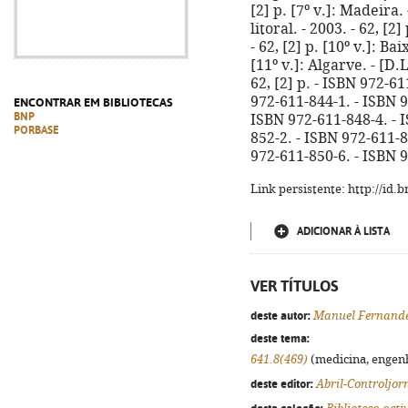
[2] p. [7º v.]: Madeira. 
litoral. - 2003. - 62, [2]
- 62, [2] p. [10º v.]: Bai
[11º v.]: Algarve. - [D.L
62, [2] p. - ISBN 972-6
972-611-844-1. - ISBN 9
ENCONTRAR EM BIBLIOTECAS
BNP
ISBN 972-611-848-4. - 
PORBASE
852-2. - ISBN 972-611-8
972-611-850-6. - ISBN 
Link persistente: http://id
ADICIONAR À LISTA
VER TÍTULOS
deste autor:
Manuel Fernand
deste tema:
641.8(469)
(medicina, engenha
deste editor:
Abril-Controljor