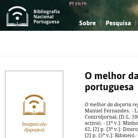
PT
EN
FR
Sobre
Pesquisa
Sobre a Bibliografia Nacional
Simples
Conhecimento, Informação...
Conhecimento, Informação...
Combinada
A
Ciências sociais...
Ciências sociais...
Arte, desporto...
Arte, desporto...
O melhor da
portuguesa
O melhor da doçaria re
Manuel Fernandes. - La
Controljornal, [D.L. 2003
activa). - [1º v.]: Minho
62, [2] p. [3º v.]: Douro.
[2] p. [5º v.]: Ribatejo.