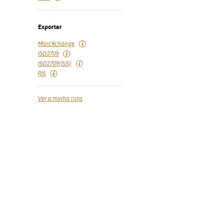
Exportar
MarcXchange
ISO2709
ISO2709(ISIS)
RIS
Ver a minha lista