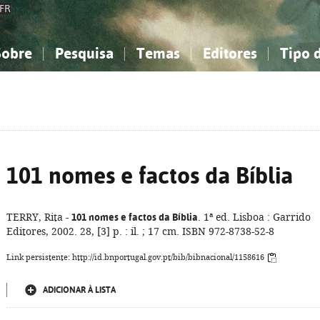
FR
Sobre
Pesquisa
Temas
Editores
Tipo 
obre a Bibliografia Nacional
imples
onhecimento, Informação...
onhecimento, Informação...
Combinada
A minha lista
Como utilizar
Filosofia, psicologia...
Filosofia, psicologia...
Perguntas frequente
iências sociais...
iências sociais...
Ciências exatas e naturais...
Ciências exatas e naturais...
rte, desporto...
rte, desporto...
Literatura, linguística...
Literatura, linguística...
101 nomes e factos da Bíblia
TERRY, Rita -
101 nomes e factos da Bíblia
. 1ª ed. Lisboa : Garrido
Editores, 2002. 28, [3] p. : il. ; 17 cm. ISBN 972-8738-52-8
Link persistente: http://id.bnportugal.gov.pt/bib/bibnacional/1158616
ADICIONAR À LISTA