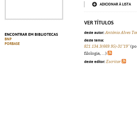
ADICIONAR À LISTA
VER TÍTULOS
deste autor:
António Alves T
ENCONTRAR EM BIBLIOTECAS
BNP
deste tema:
PORBASE
821.134.3(669.95)-31"19"
(po
filologia, ...)
deste editor:
Escritor