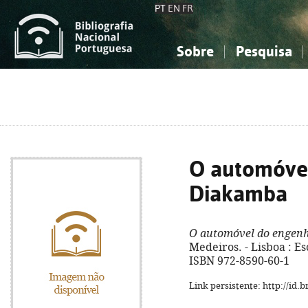
PT
EN
FR
Sobre
Pesquisa
Sobre a Bibliografia Nacional
Simples
Conhecimento, Informação...
Conhecimento, Informação...
Combinada
A
Ciências sociais...
Ciências sociais...
Arte, desporto...
Arte, desporto...
O automóve
Diakamba
O automóvel do engen
Medeiros. - Lisboa : Escr
ISBN 972-8590-60-1
Link persistente: http://id