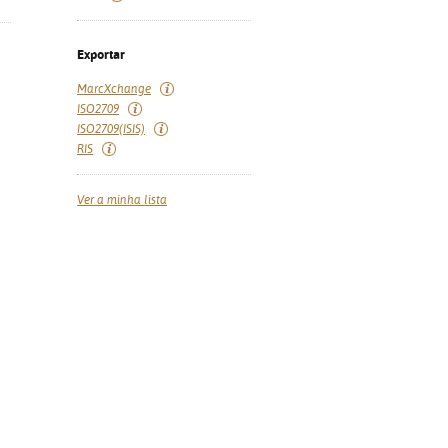
Exportar
MarcXchange
ISO2709
ISO2709(ISIS)
RIS
Ver a minha lista