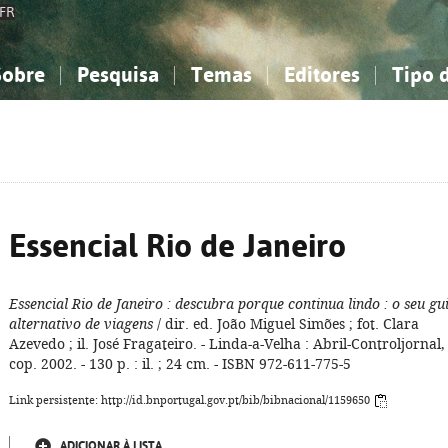
FR
Sobre
Pesquisa
Temas
Editores
Tipo 
obre a Bibliografia Nacional
imples
onhecimento, Informação...
onhecimento, Informação...
Combinada
A minha lista
Como utilizar
Filosofia, psicologia...
Filosofia, psicologia...
Perguntas frequente
iências sociais...
iências sociais...
Ciências exatas e naturais...
Ciências exatas e naturais...
rte, desporto...
rte, desporto...
Literatura, linguística...
Literatura, linguística...
Essencial Rio de Janeiro
Essencial Rio de Janeiro
: descubra porque continua lindo
: o seu gu
alternativo de viagens
/ dir. ed. João Miguel Simões ; fot. Clara
Azevedo ; il. José Fragateiro. - Linda-a-Velha : Abril-Controljornal,
cop. 2002. - 130 p. : il. ; 24 cm. - ISBN 972-611-775-5
Link persistente: http://id.bnportugal.gov.pt/bib/bibnacional/1159650
ADICIONAR À LISTA