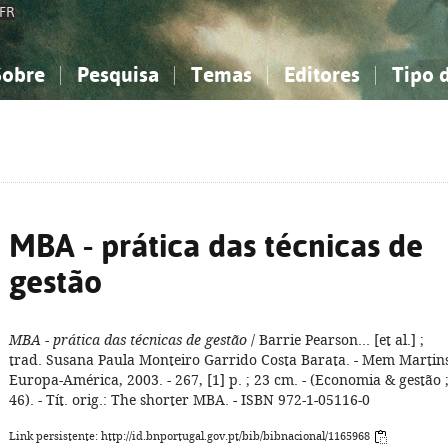
FR
Sobre
Pesquisa
Temas
Editores
Tipo 
obre a Bibliografia Nacional
imples
onhecimento, Informação...
onhecimento, Informação...
Combinada
A minha lista
Como utilizar
Filosofia, psicologia...
Filosofia, psicologia...
Perguntas frequente
iências sociais...
iências sociais...
Ciências exatas e naturais...
Ciências exatas e naturais...
rte, desporto...
rte, desporto...
Literatura, linguística...
Literatura, linguística...
MBA - prática das técnicas de
gestão
MBA - prática das técnicas de gestão
/ Barrie Pearson... [et al.] ;
trad. Susana Paula Monteiro Garrido Costa Barata. - Mem Martins
Europa-América, 2003. - 267, [1] p. ; 23 cm. - (Economia & gestão 
46). - Tít. orig.: The shorter MBA. - ISBN 972-1-05116-0
Link persistente: http://id.bnportugal.gov.pt/bib/bibnacional/1165968