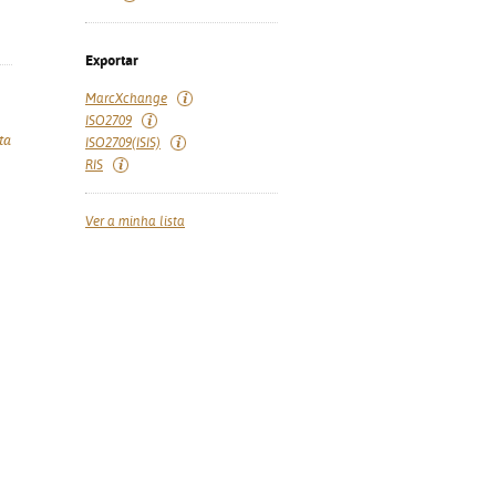
Exportar
MarcXchange
ISO2709
ta
ISO2709(ISIS)
RIS
Ver a minha lista