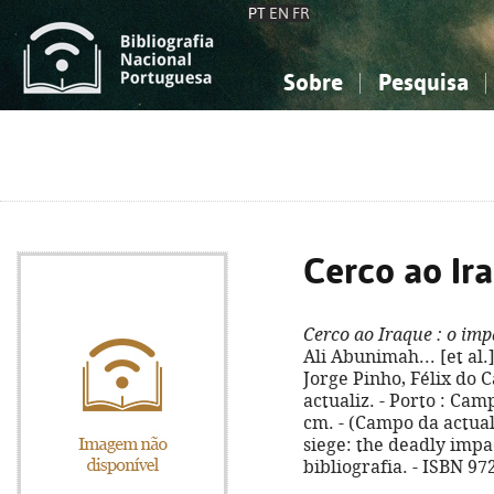
PT
EN
FR
Sobre
Pesquisa
Sobre a Bibliografia Nacional
Simples
Conhecimento, Informação...
Conhecimento, Informação...
Combinada
A
Ciências sociais...
Ciências sociais...
Arte, desporto...
Arte, desporto...
Cerco ao Ir
Cerco ao Iraque
: o imp
Ali Abunimah... [et al.
Jorge Pinho, Félix do C
actualiz. - Porto : Campo
cm. - (Campo da actuali
siege: the deadly impa
bibliografia. - ISBN 97