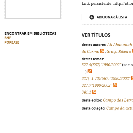
Link persistente: http://id
ADICIONAR À LISTA
ENCONTRAR EM BIBLIOTECAS
VER TÍTULOS
BNP
PORBASE
destes autores:
Ali Abunimah
do Carmo
,
Graça Ribeiro
destes temas:
327.5(567)"1990/2002"
(socio
...)
327(=1.73)(567)"1990/2002"
327.7"1990/2002"
341.1
deste editor:
Campo das Letr
desta coleção:
Campo da actu