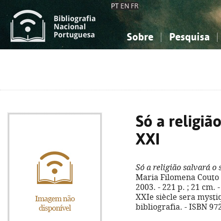
PT
EN
FR
Sobre
Pesquisa
Sobre a Bibliografia Nacional
Simples
Conhecimento, Informação...
Conhecimento, Informação...
Combinada
A
Ciências sociais...
Ciências sociais...
Arte, desporto...
Arte, desporto...
Só a religiã
XXI
Só a religião salvará o
Maria Filomena Couto So
2003. - 221 p. ; 21 cm. -
XXIe siècle sera mysti
bibliografia. - ISBN 97