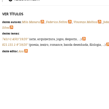
VER TÍTULOS
destes autores:
Milo Manara
,
Federico Fellini
,
Vincenzo Mollica
,
Joã
Silva
destes temas:
741(=1:450)"19/20"
(arte, arquitectura, jogos, desporto, ...)
821.131.1-9"19/20"
(poesia, teatro, romance, banda desenhada, filologia, ...)
deste editor:
Asa