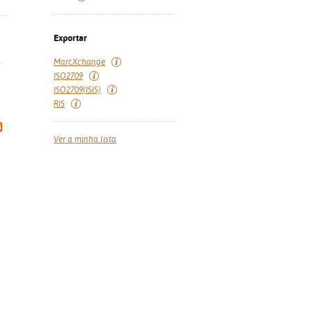
Exportar
MarcXchange
o
ISO2709
ISO2709(ISIS)
RIS
Ver a minha lista