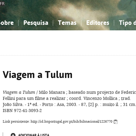
FR
Sobre
Pesquisa
Temas
Editores
Tipo 
obre a Bibliografia Nacional
imples
onhecimento, Informação...
onhecimento, Informação...
Combinada
A minha lista
Como utilizar
Filosofia, psicologia...
Filosofia, psicologia...
Perguntas frequente
iências sociais...
iências sociais...
Ciências exatas e naturais...
Ciências exatas e naturais...
rte, desporto...
rte, desporto...
Literatura, linguística...
Literatura, linguística...
Viagem a Tulum
Viagem a Tulum
/ Milo Manara ; baseado num projecto de Federi
Fellini para um filme a realizar ; coord. Vincenzo Mollica ; trad.
João Silva. - 1ª ed. - Porto : Asa, 2003. - 87, [2] p. : muito il. ; 31 cm.
ISBN 972-41-3093-2
Link persistente: http://id.bnportugal.gov.pt/bib/bibnacional/1226770
ADICIONAR À LISTA