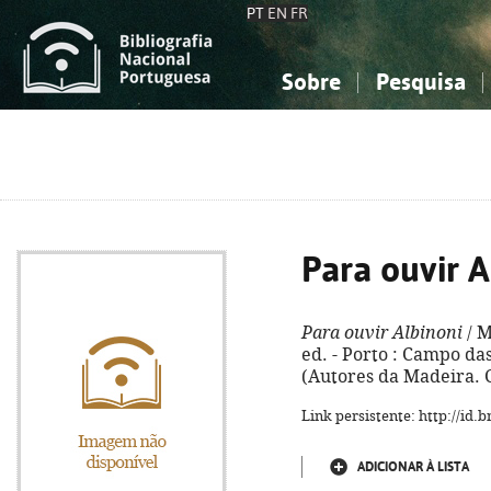
PT
EN
FR
Sobre
Pesquisa
Sobre a Bibliografia Nacional
Simples
Conhecimento, Informação...
Conhecimento, Informação...
Combinada
A
Ciências sociais...
Ciências sociais...
Arte, desporto...
Arte, desporto...
Para ouvir A
Para ouvir Albinoni
/ M
ed. - Porto : Campo das 
(Autores da Madeira. C
Link persistente: http://id
ADICIONAR À LISTA