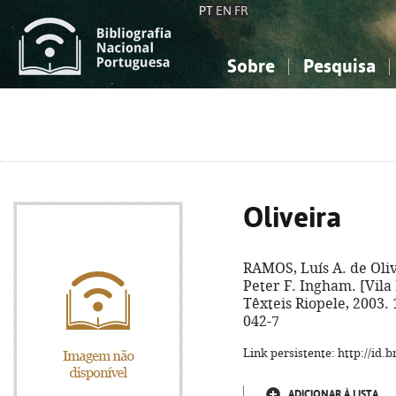
PT
EN
FR
Sobre
Pesquisa
Sobre a Bibliografia Nacional
Simples
Conhecimento, Informação...
Conhecimento, Informação...
Combinada
A
Ciências sociais...
Ciências sociais...
Arte, desporto...
Arte, desporto...
Oliveira
RAMOS, Luís A. de Oliv
Peter F. Ingham. [Vila
Têxteis Riopele, 2003. 1
042-7
Link persistente: http://id
ADICIONAR À LISTA