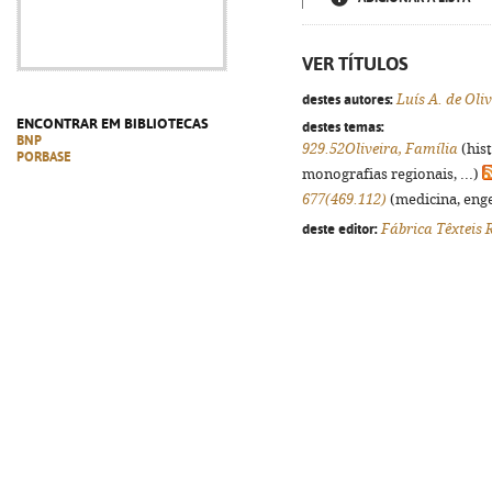
VER TÍTULOS
destes autores:
Luís A. de Oli
ENCONTRAR EM BIBLIOTECAS
destes temas:
BNP
929.52Oliveira, Família
(his
PORBASE
monografias regionais, ...)
677(469.112)
(medicina, enge
deste editor:
Fábrica Têxteis 