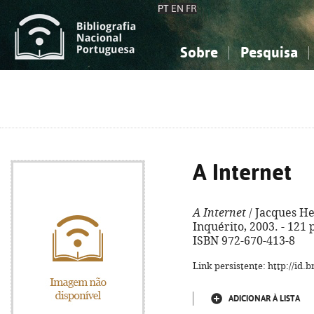
PT
EN
FR
Sobre
Pesquisa
Sobre a Bibliografia Nacional
Simples
Conhecimento, Informação...
Conhecimento, Informação...
Combinada
A
Ciências sociais...
Ciências sociais...
Arte, desporto...
Arte, desporto...
A Internet
A Internet
/ Jacques He
Inquérito, 2003. - 121 p. 
ISBN 972-670-413-8
Link persistente: http://id
ADICIONAR À LISTA