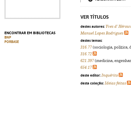
VER TÍTULOS
destes autores:
Yves d' Hérouv
ENCONTRAR EM BIBLIOTECAS
Manuel Lopes Rodrigues
BNP
destes temas:
PORBASE
316.77
(sociologia, política, 
316.72
621.397
(medicina, engenharia
654.17
deste editor:
Inquérito
desta coleção:
Ideias feitas