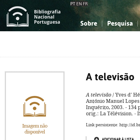
PT
EN
FR
Sobre
Pesquisa
Sobre a Bibliografia Nacional
Simples
Conhecimento, Informação...
Conhecimento, Informação...
Combinada
A
Ciências sociais...
Ciências sociais...
Arte, desporto...
Arte, desporto...
A televisão
A televisão
/ Yves d' Hé
António Manuel Lopes 
Inquérito, 2003. - 134 p. 
orig.: La Télévision. -
Link persistente: http://id
ADICIONAR À LISTA