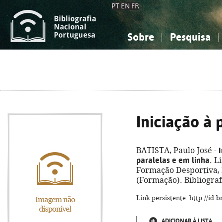
PT
EN
FR
Sobre
Pesquisa
Sobre a Bibliografia Nacional
Simples
Conhecimento, Informação...
Conhecimento, Informação...
Combinada
A
Ciências sociais...
Ciências sociais...
Arte, desporto...
Arte, desporto...
Iniciação à
BATISTA, Paulo José -
paralelas e em linha
. L
Formação Desportiva, D.
(Formação). Bibliograf
Link persistente: http://id
ADICIONAR À LISTA