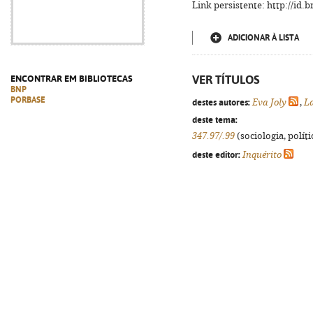
Link persistente: http://id
ADICIONAR À LISTA
VER TÍTULOS
ENCONTRAR EM BIBLIOTECAS
BNP
PORBASE
destes autores:
Eva Joly
,
La
deste tema:
347.97/.99
(sociologia, políti
deste editor:
Inquérito