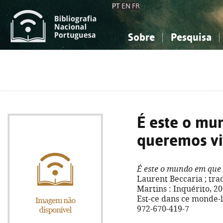
PT
EN
FR
Sobre
Pesquisa
Sobre a Bibliografia Nacional
Simples
Conhecimento, Informação...
Conhecimento, Informação...
Combinada
A
Ciências sociais...
Ciências sociais...
Arte, desporto...
Arte, desporto...
É este o mu
queremos vi
É este o mundo em que
Laurent Beccaria ; tr
Martins : Inquérito, 2003
Est-ce dans ce monde-l
972-670-419-7