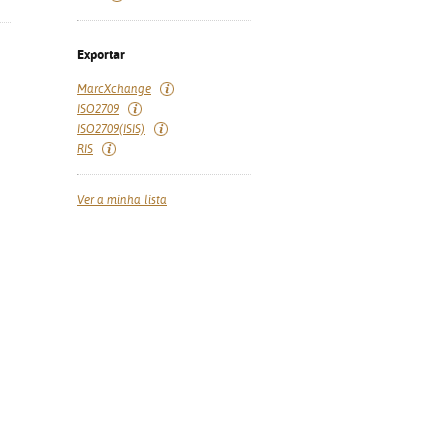
Exportar
MarcXchange
ISO2709
ISO2709(ISIS)
RIS
Ver a minha lista