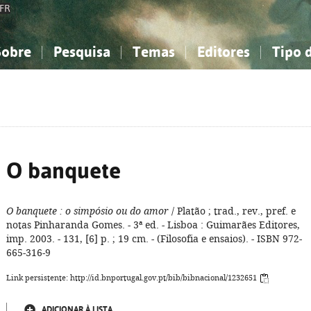
FR
Sobre
Pesquisa
Temas
Editores
Tipo 
obre a Bibliografia Nacional
imples
onhecimento, Informação...
onhecimento, Informação...
Combinada
A minha lista
Como utilizar
Filosofia, psicologia...
Filosofia, psicologia...
Perguntas frequente
iências sociais...
iências sociais...
Ciências exatas e naturais...
Ciências exatas e naturais...
rte, desporto...
rte, desporto...
Literatura, linguística...
Literatura, linguística...
O banquete
O banquete
: o simpósio ou do amor
/ Platão ; trad., rev., pref. e
notas Pinharanda Gomes. - 3ª ed. - Lisboa : Guimarães Editores,
imp. 2003. - 131, [6] p. ; 19 cm. - (Filosofia e ensaios). - ISBN 972-
665-316-9
Link persistente: http://id.bnportugal.gov.pt/bib/bibnacional/1232651
ADICIONAR À LISTA