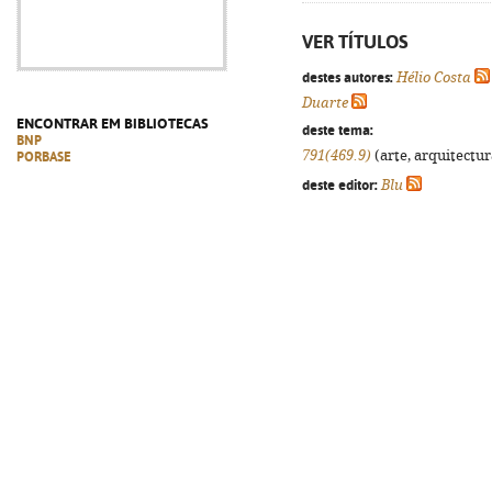
VER TÍTULOS
destes autores:
Hélio Costa
Duarte
ENCONTRAR EM BIBLIOTECAS
deste tema:
BNP
791(469.9)
(arte, arquitectura
PORBASE
deste editor:
Blu