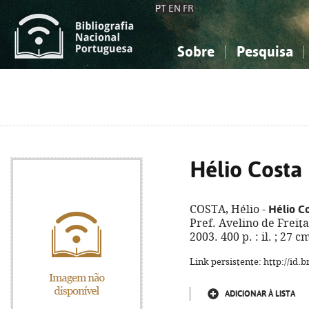
PT
EN
FR
Sobre
Pesquisa
Sobre a Bibliografia Nacional
Simples
Conhecimento, Informação...
Conhecimento, Informação...
Combinada
A
Ciências sociais...
Ciências sociais...
Arte, desporto...
Arte, desporto...
Hélio Costa
Hélio C
COSTA, Hélio -
Pref. Avelino de Freita
2003. 400 p. : il. ; 27 
Link persistente: http://id
ADICIONAR À LISTA