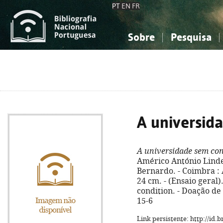
PT
EN
FR
Sobre
Pesquisa
Sobre a Bibliografia Nacional
Simples
Conhecimento, Informação...
Conhecimento, Informação...
Combinada
A
Ciências sociais...
Ciências sociais...
Arte, desporto...
Arte, desporto...
A universid
A universidade sem co
Américo António Linde
Bernardo. - Coimbra : A
24 cm. - (Ensaio geral).
condition. - Doação de
15-6
Link persistente: http://id