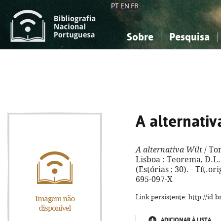
PT
EN
FR
Sobre
Pesquisa
Sobre a Bibliografia Nacional
Simples
Conhecimento, Informação...
Conhecimento, Informação...
Combinada
A
Ciências sociais...
Ciências sociais...
Arte, desporto...
Arte, desporto...
A alternativ
A alternativa Wilt
/ To
Lisboa : Teorema, D.L. 
(Estórias ; 30). - Tít.or
695-097-X
Link persistente: http://id
ADICIONAR À LISTA