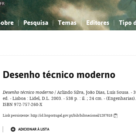
FR
Sobre
Pesquisa
Temas
Editores
Tipo 
obre a Bibliografia Nacional
imples
onhecimento, Informação...
onhecimento, Informação...
Combinada
A minha lista
Como utilizar
Filosofia, psicologia...
Filosofia, psicologia...
Perguntas frequente
iências sociais...
iências sociais...
Ciências exatas e naturais...
Ciências exatas e naturais...
rte, desporto...
rte, desporto...
Literatura, linguística...
Literatura, linguística...
Desenho técnico moderno
Desenho técnico moderno
/ Arlindo Silva, João Dias, Luís Sousa. - 3
ed. - Lisboa : Lidel, D.L. 2003. - 538 p. : il. ; 24 cm. - (Engenharias).
ISBN 972-757-260-X
Link persistente: http://id.bnportugal.gov.pt/bib/bibnacional/1287818
ADICIONAR À LISTA