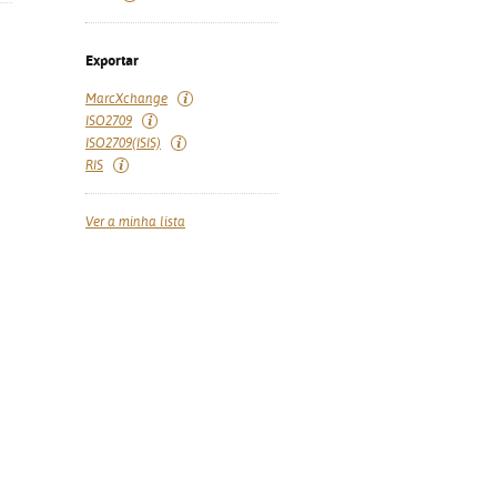
Exportar
MarcXchange
ISO2709
ISO2709(ISIS)
RIS
Ver a minha lista