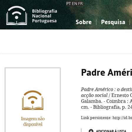
PT
EN
FR
Sobre
Pesquisa
Sobre a Bibliografia Nacional
Simples
Conhecimento, Informação...
Conhecimento, Informação...
Combinada
A
Ciências sociais...
Ciências sociais...
Arte, desporto...
Arte, desporto...
Padre Amér
Padre Américo
: o dest
acção social
/ Ernesto C
Galamba. - Coimbra : Alm
cm. - Bibliografia, p. 
Link persistente: http://id
ADICIONAR À LISTA