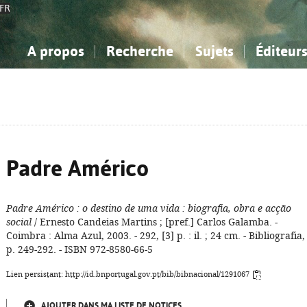
FR
A propos
Recherche
Sujets
Éditeur
a Bibliographie Nationale
imple
onnaissance, Information...
onnaissance, Information...
Avancée
Mes notices
Comment utiliser
Philosophie, psychologie...
Philosophie, psychologie...
Aide - FAQ
ciences sociales...
ciences sociales...
Mathématiques, sciences
Mathématiques, sciences
rts, sport...
rts, sport...
naturelles...
Littérature, linguistique...
naturelles...
Littérature, linguistique...
Padre Américo
Padre Américo
: o destino de uma vida
: biografia, obra e acção
social
/ Ernesto Candeias Martins ; [pref.] Carlos Galamba. -
Coimbra : Alma Azul, 2003. - 292, [3] p. : il. ; 24 cm. - Bibliografia,
p. 249-292. - ISBN 972-8580-66-5
Lien persistant: http://id.bnportugal.gov.pt/bib/bibnacional/1291067
AJOUTER DANS MA LISTE DE NOTICES