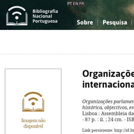
PT
EN
FR
Sobre
Pesquisa
Sobre a Bibliografia Nacional
Simples
Conhecimento, Informação...
Conhecimento, Informação...
Combinada
A
Ciências sociais...
Ciências sociais...
Arte, desporto...
Arte, desporto...
Organizaçõe
internaciona
Organizações parlamen
histórica, objectivos, e
Lisboa : Assembleia da
- 87 p. : il. ; 24 cm. - 
Link persistente: http://id