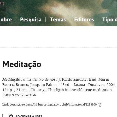
FR
Sobre
Pesquisa
Temas
Editores
Tipo 
obre a Bibliografia Nacional
imples
onhecimento, Informação...
onhecimento, Informação...
Combinada
A minha lista
Como utilizar
Filosofia, psicologia...
Filosofia, psicologia...
Perguntas frequente
iências sociais...
iências sociais...
Ciências exatas e naturais...
Ciências exatas e naturais...
rte, desporto...
rte, desporto...
Literatura, linguística...
Literatura, linguística...
Meditação
Meditação
: a luz dentro de nós
/ J. Krishnamurti ; trad. Maria
Beatriz Branco, Joaquim Palma. - 1ª ed. - Lisboa : Dinalivro, 2004. 
154 p. ; 21 cm. - Tit. orig.: This ligth in oneself : true meditation. -
ISBN 972-576-291-6
Link persistente: http://id.bnportugal.gov.pt/bib/bibnacional/1293800
ADICIONAR À LISTA