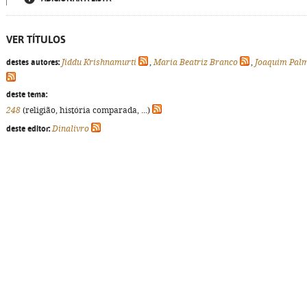
VER TÍTULOS
destes autores:
Jiddu Krishnamurti
,
Maria Beatriz Branco
,
Joaquim Pal
deste tema:
248
(religião, história comparada, ...)
deste editor:
Dinalivro