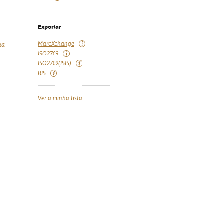
Exportar
MarcXchange
ma
ISO2709
ISO2709(ISIS)
RIS
Ver a minha lista