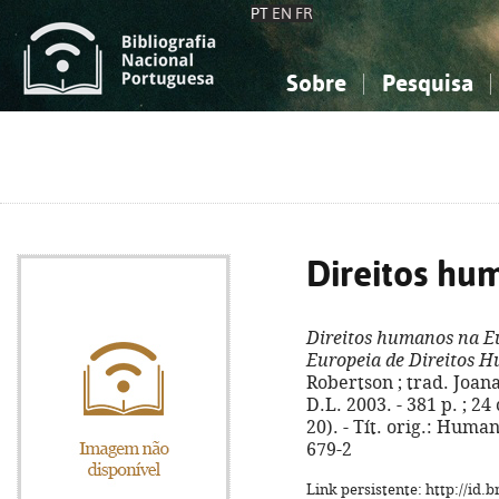
PT
EN
FR
Sobre
Pesquisa
Sobre a Bibliografia Nacional
Simples
Conhecimento, Informação...
Conhecimento, Informação...
Combinada
A
Ciências sociais...
Ciências sociais...
Arte, desporto...
Arte, desporto...
Direitos hu
Direitos humanos na E
Europeia de Direitos 
Robertson ; trad. Joana
D.L. 2003. - 381 p. ; 2
20). - Tít. orig.: Huma
679-2
Link persistente: http://id