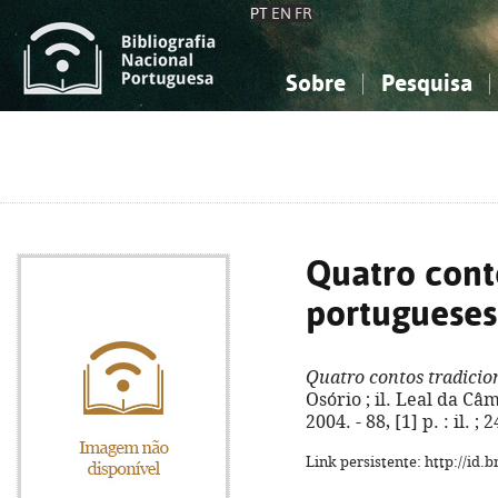
PT
EN
FR
Sobre
Pesquisa
Sobre a Bibliografia Nacional
Simples
Conhecimento, Informação...
Conhecimento, Informação...
Combinada
A
Ciências sociais...
Ciências sociais...
Arte, desporto...
Arte, desporto...
Quatro conto
portugueses
Quatro contos tradicio
Osório ; il. Leal da Câ
2004. - 88, [1] p. : il. 
Link persistente: http://id