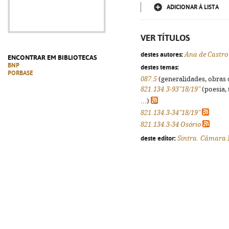
ADICIONAR À LISTA
VER TÍTULOS
destes autores:
Ana de Castro
ENCONTRAR EM BIBLIOTECAS
BNP
destes temas:
PORBASE
087.5
(generalidades, obras d
821.134.3-93"18/19"
(poesia, 
...)
821.134.3-34"18/19"
821.134.3-34 Osório
deste editor:
Sintra. Câmara 