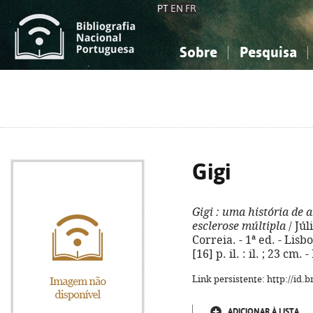
PT
EN
FR
Sobre
Pesquisa
Sobre a Bibliografia Nacional
Simples
Conhecimento, Informação...
Conhecimento, Informação...
Combinada
A
Ciências sociais...
Ciências sociais...
Arte, desporto...
Arte, desporto...
Gigi
Gigi
: uma história de 
esclerose múltipla
/ Jú
Correia. - 1ª ed. - Lisb
[16] p. il. : il. ; 23 cm
Link persistente: http://id
ADICIONAR À LISTA