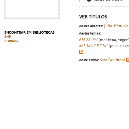
VER TÍTULOS
destes autores:
Júlia Manuela
ENCONTRAR EM BIBLIOTECAS
destes temas:
BNP
616.83-004
(medicina, engenha
PORBASE
821.134.3-94"19"
(poesia, tea
deste editor:
Sete Caminhos