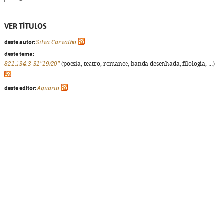
VER TÍTULOS
deste autor:
Silva Carvalho
deste tema:
821.134.3-31"19/20"
(poesia, teatro, romance, banda desenhada, filologia, ...)
deste editor:
Aquário