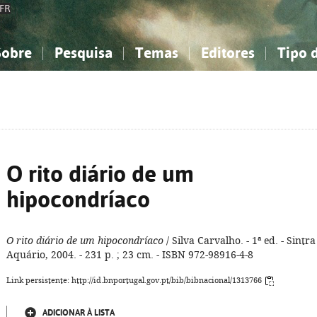
FR
Sobre
Pesquisa
Temas
Editores
Tipo 
obre a Bibliografia Nacional
imples
onhecimento, Informação...
onhecimento, Informação...
Combinada
A minha lista
Como utilizar
Filosofia, psicologia...
Filosofia, psicologia...
Perguntas frequente
iências sociais...
iências sociais...
Ciências exatas e naturais...
Ciências exatas e naturais...
rte, desporto...
rte, desporto...
Literatura, linguística...
Literatura, linguística...
O rito diário de um
hipocondríaco
O rito diário de um hipocondríaco
/ Silva Carvalho. - 1ª ed. - Sintra 
Aquário, 2004. - 231 p. ; 23 cm. - ISBN 972-98916-4-8
Link persistente: http://id.bnportugal.gov.pt/bib/bibnacional/1313766
ADICIONAR À LISTA