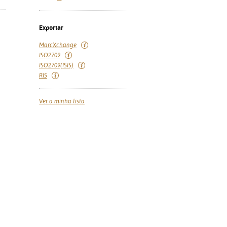
Exportar
MarcXchange
ISO2709
ISO2709(ISIS)
RIS
Ver a minha lista