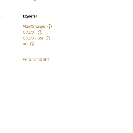
Exportar
MarcXchange
ISO2709
ISO2709(ISIS)
RIS
Ver a minha lista