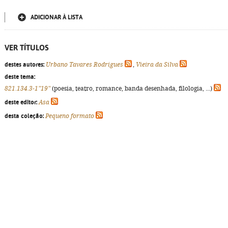
ADICIONAR À LISTA
VER TÍTULOS
destes autores:
Urbano Tavares Rodrigues
,
Vieira da Silva
deste tema:
821.134.3-1"19"
(poesia, teatro, romance, banda desenhada, filologia, ...)
deste editor:
Asa
desta coleção:
Pequeno formato