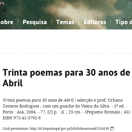
FR
Sobre
Pesquisa
Temas
Editores
Tipo 
obre a Bibliografia Nacional
imples
onhecimento, Informação...
onhecimento, Informação...
Combinada
A minha lista
Como utilizar
Filosofia, psicologia...
Filosofia, psicologia...
Perguntas frequente
iências sociais...
iências sociais...
Ciências exatas e naturais...
Ciências exatas e naturais...
rte, desporto...
rte, desporto...
Literatura, linguística...
Literatura, linguística...
Trinta poemas para 30 anos de
Abril
Trinta poemas para 30 anos de Abril
/ selecção e pref. Urbano
Tavares Rodrigues ; com um guache de Vieira da Silva. - 1ª ed. -
Porto : Asa, 2004. - 77, [2] p. : il. ; 23 cm. - (Pequeno formato ; 45). 
ISBN 972-41-3792-9
Link persistente: http://id.bnportugal.gov.pt/bib/bibnacional/1314158