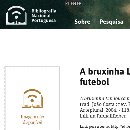
PT
EN
FR
Sobre
Pesquisa
Sobre a Bibliografia Nacional
Simples
Conhecimento, Informação...
Conhecimento, Informação...
Combinada
A
Ciências sociais...
Ciências sociais...
Arte, desporto...
Arte, desporto...
A bruxinha L
futebol
A bruxinha Lili louca p
trad. João Costa ; rev. R
Arteplural, 2004. - 118, 
Lilli im fubnallfieber.
Link persistente: http://id