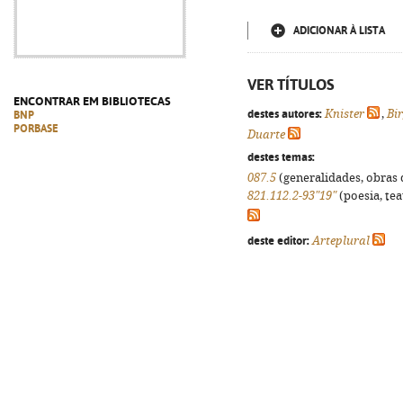
ADICIONAR À LISTA
VER TÍTULOS
ENCONTRAR EM BIBLIOTECAS
destes autores:
Knister
,
Bir
BNP
PORBASE
Duarte
destes temas:
087.5
(generalidades, obras d
821.112.2-93"19"
(poesia, tea
deste editor:
Arteplural