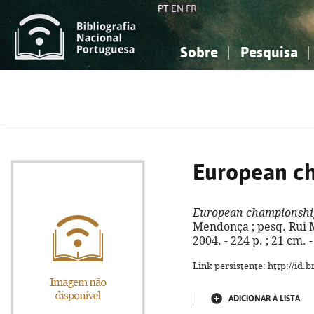
PT
EN
FR
Sobre
Pesquisa
Sobre a Bibliografia Nacional
Simples
Conhecimento, Informação...
Conhecimento, Informação...
Combinada
A
Ciências sociais...
Ciências sociais...
Arte, desporto...
Arte, desporto...
European c
European championshi
Mendonça ; pesq. Rui M
2004. - 224 p. ; 21 cm.
Link persistente: http://id
ADICIONAR À LISTA